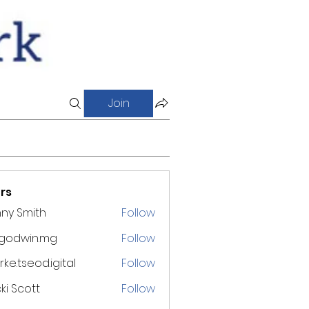
Join
rs
ny Smith
Follow
godwin.mg
Follow
win.mg
ke.tseod.igital
Follow
eod.igital
ki Scott
Follow