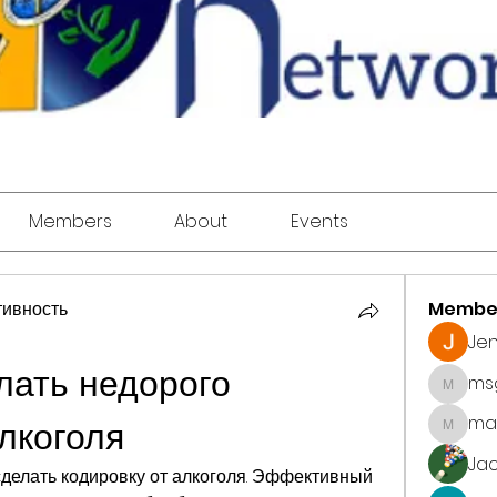
Members
About
Events
ивность
Membe
Jen
ать недорого 
ms
msgod
mar
лкоголя
marke.ts
Jac
сделать кодировку от алкоголя. Эффективный 