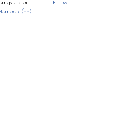
omgyu choi
Follow
 Members (89)