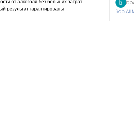
сти от алкоголя без больших затрат. 
be
й результат гарантированы.
See All