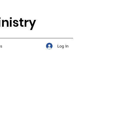
nistry
Log In
s