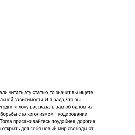
ME Connectional Youth Minist
a ministry under the Department of Christian Education & Formation
©2023 by CME Connectional Youth Ministry
ли читать эту статью, то значит вы ищете 
ьной зависимости. И я рада, что вы 
егодня я хочу рассказать вам об одном из 
орьбы с алкоголизмом - кодировании 
Тогда присаживайтесь поудобнее, дорогие 
бы открыть для себя новый мир свободы от 