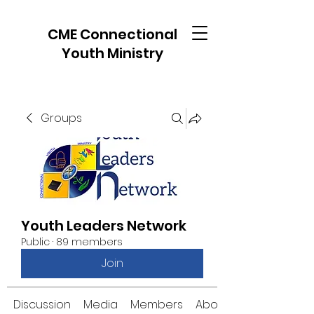
CME Connectional
Youth Ministry
Groups
Youth Leaders Network
Public
·
89 members
Join
Discussion
Media
Members
About