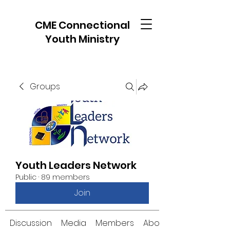
CME Connectional
Youth Ministry
Groups
Youth Leaders Network
Public
·
89 members
Join
Discussion
Media
Members
About