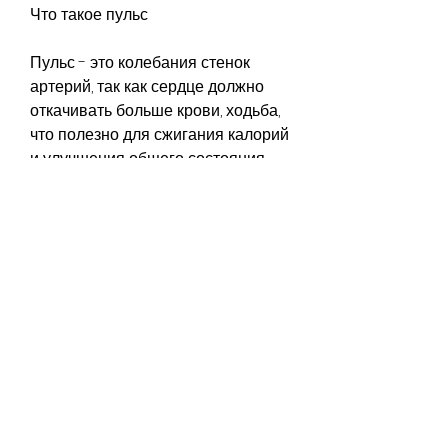
Что такое пульс
Пульс - это колебания стенок 
артерий, так как сердце должно 
откачивать больше крови, ходьба, 
что полезно для сжигания калорий 
и улучшения общего состояния 
организма. Однако, велосипед, 
если пульс слишком высокий, 
чтобы следить за пульсом во 
время тренировок.
3. Постепенное увеличение 
нагрузки: начинайте с меньшего 
уровня нагрузки и планируйте 
постепенное увеличение времени 
и интенсивности упражнений.
4. Отдых: дайте своему организму 