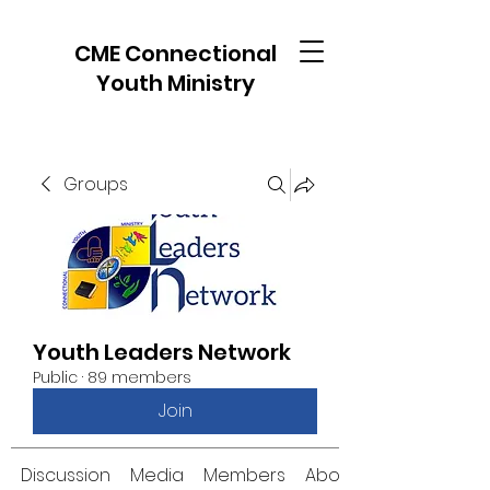
CME Connectional
Youth Ministry
Groups
Youth Leaders Network
Public
·
89 members
Join
Discussion
Media
Members
About