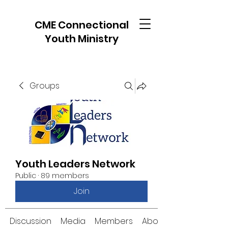
CME Connectional
Youth Ministry
Groups
Youth Leaders Network
Public
·
89 members
Join
Discussion
Media
Members
About