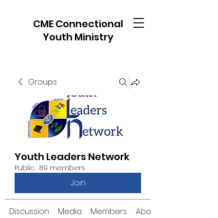
CME Connectional
Youth Ministry
Groups
Youth Leaders Network
Public
·
89 members
Join
Discussion
Media
Members
About