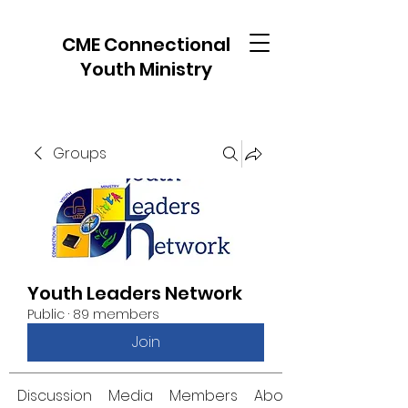
CME Connectional
Youth Ministry
Groups
Youth Leaders Network
Public
·
89 members
Join
Discussion
Media
Members
About