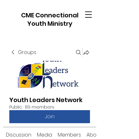
CME Connectional
Youth Ministry
Groups
Youth Leaders Network
Public
·
89 members
Join
Discussion
Media
Members
About