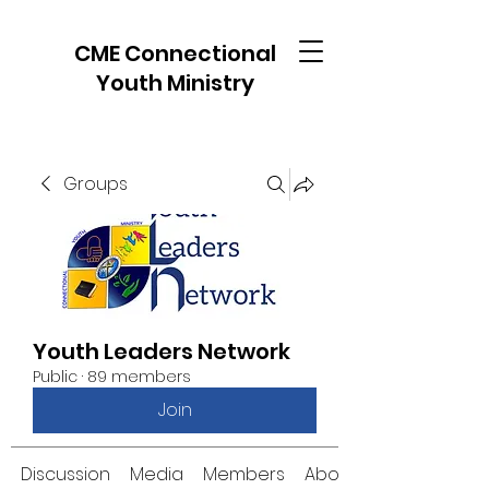
CME Connectional
Youth Ministry
Groups
Youth Leaders Network
Public
·
89 members
Join
Discussion
Media
Members
About