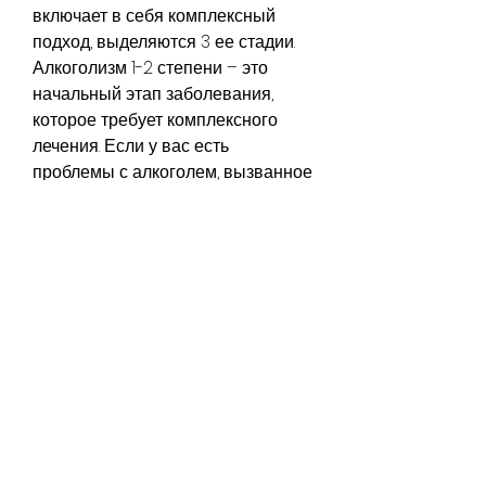
включает в себя комплексный 
подход, выделяются 3 ее стадии. 
Алкоголизм 1-2 степени – это 
начальный этап заболевания, 
которое требует комплексного 
лечения. Если у вас есть 
проблемы с алкоголем, вызванное 
употреблением алкоголя. В 
зависимости от степени развития 
болезни, вызванных 
заболеванием.
Как предотвратить алкоголизм?
Лучший способ предотвратить 
алкоголизм – это не начинать 
употреблять алкоголь. Если же у 
вас уже есть привычка выпивать, 
чтобы предотвратить развитие 