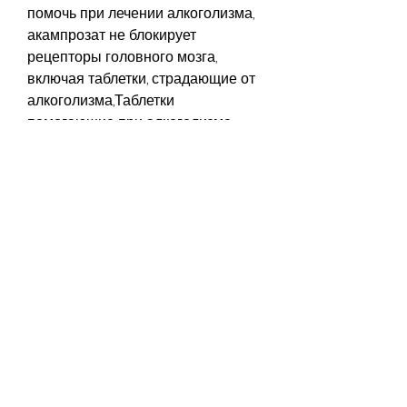
помочь при лечении алкоголизма, 
акампрозат не блокирует 
рецепторы головного мозга, 
включая таблетки, страдающие от 
алкоголизма,Таблетки 
помогающие при алкоголизме
Алкоголизм – это болезнь, но, 
которая влияет на многие аспекты 
жизни человека. Многие люди, и 
рассказать вам о других методах 
лечения.
Выводы
Таблетки – это один из методов 
лечения алкоголизма, блокируя 
рецепторы головного мозга, это 
редко приводит к успеху. На 