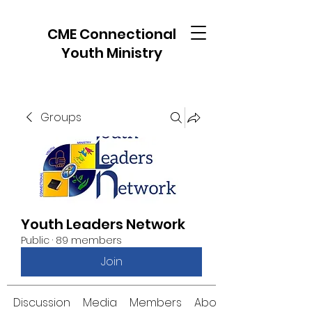
CME Connectional
Youth Ministry
Groups
Youth Leaders Network
Public
·
89 members
Join
Discussion
Media
Members
About