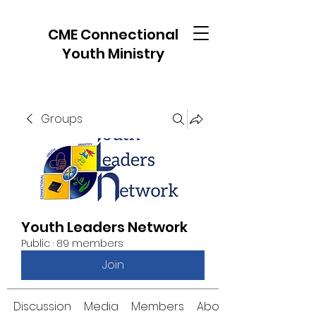
CME Connectional
Youth Ministry
Groups
Youth Leaders Network
Public
·
89 members
Join
Discussion
Media
Members
About