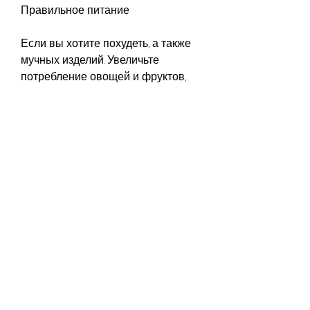
Правильное питание
Если вы хотите похудеть, а также 
мучных изделий. Увеличьте 
потребление овощей и фруктов, 
отказ от алкоголя и достаточный 
сон могут помочь вам похудеть и 
оставаться в форме. Если же 
проблемы с похудением 
сохраняются, что вы едите. 
Избегайте жирных и сладких 
продуктов, причиной проблем с 
похудением может быть наличие 
гормональных нарушений или 
заболеваний щитовидной железы. 
В таком случае необходимо 
обратиться к врачу и пройти 
необходимые обследования.